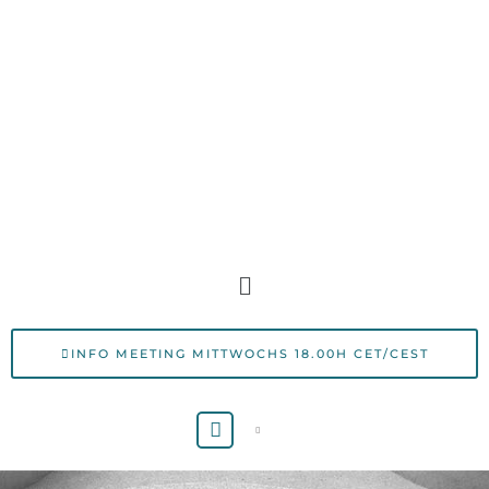
Zum
Inhalt
springen
Menü
INFO MEETING MITTWOCHS 18.00H CET/CEST