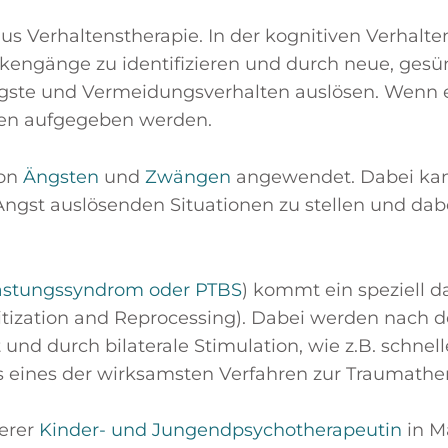
s Verhaltenstherapie. In der kognitiven Verhalte
ngänge zu identifizieren und durch neue, gesün
ngste und Vermeidungsverhalten auslösen. Wenn es
en aufgegeben werden.
von
Ängsten
und
Zwängen
angewendet. Dabei kann 
ch Angst auslösenden Situationen zu stellen und da
astungssyndrom oder PTBS
) kommt ein speziell 
zation and Reprocessing). Dabei werden nach d
rt und durch bilaterale Stimulation, wie z.B. sch
 eines der wirksamsten Verfahren zur Traumather
serer
Kinder- und Jungendpsychotherapeutin
in M