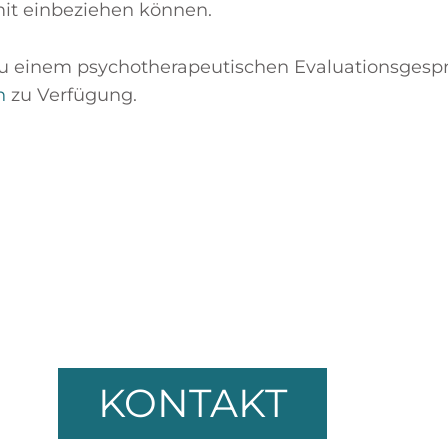
it einbeziehen können.
zu einem psychotherapeutischen Evaluationsgesp
h
zu Verfügung.
 einen Termin zu einem psy
Evaluationsgespräch
 kontaktieren Sie uns für weitere Informationen
KONTAKT