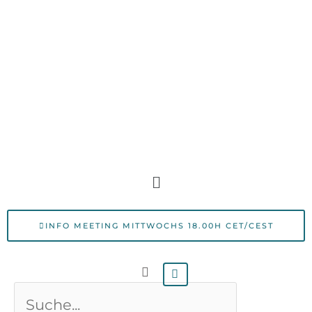
Zum
Inhalt
springen
Menü
INFO MEETING MITTWOCHS 18.00H CET/CEST
Suche