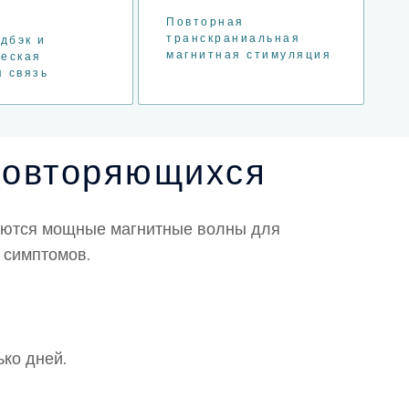
Повторная
транскраниальная
дбэк и
магнитная стимуляция
ческая
 связь
повторяющихся
зуются мощные магнитные волны для
 симптомов.
ко дней.