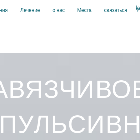
ния
Лечение
о нас
Места
связаться
Р
АВЯЗЧИВО
ПУЛЬСИВ