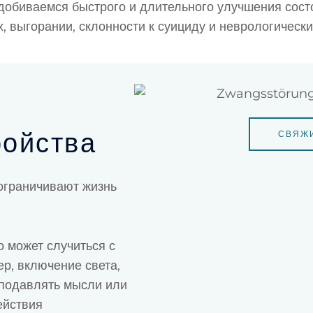
обиваемся быстрого и длительного улучшения состо
, выгорании, склонности к суициду и неврологически
-
ройства
СВЯЖИ
ограничивают жизнь
о может случиться с
ер, включение света,
 подавлять мысли или
ействия